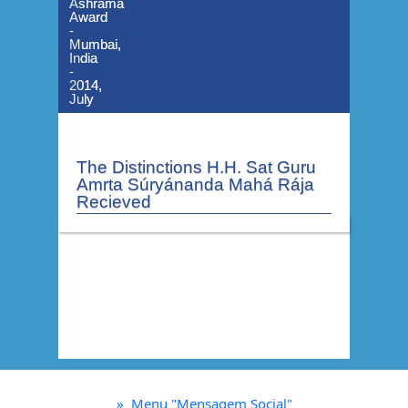
Áshrama
Áshrama
Award
Award
-
-
Mumbai,
Mumbai,
India
India
-
-
2014,
2014,
July
July
The Distinctions H.H. Sat Guru
Amrta Súryánanda Mahá Rája
Recieved
»
Menu "Mensagem Social"