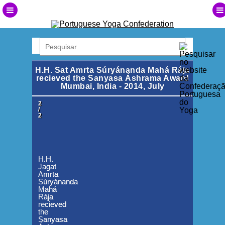
H.H. Sat Amrta Súryánanda Mahá Rája
recieved the Sanyasa Áshrama Award
Mumbai, India - 2014, July
1
2
/
/
2
2
H.H.
H.H.
Jagat
Jagat
Amrta
Amrta
Súryánanda
Súryánanda
Mahá
Mahá
Rája
Rája
recieved
recieved
the
the
Sanyasa
Sanyasa