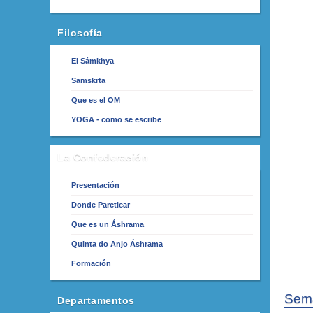
Filosofía
El Sámkhya
Samskrta
Que es el OM
YOGA - como se escribe
La Confederación
Presentación
Donde Parcticar
Que es un Áshrama
Quinta do Anjo Áshrama
Formación
Sema
Departamentos