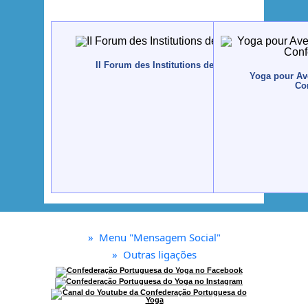
II Forum des Institutions de Solidarité Sociale, 2
Yoga pour Ave
Co
»
Menu "Mensagem Social"
»
Outras ligações