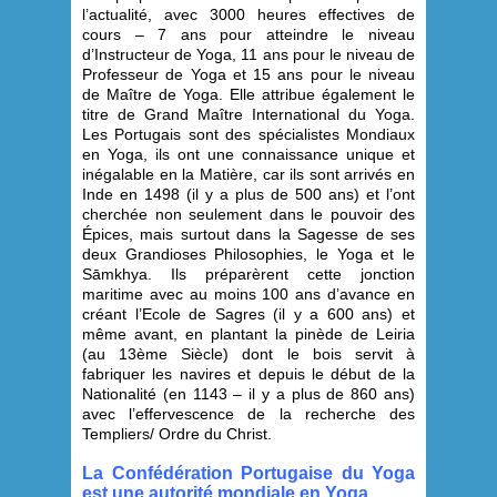
l’actualité, avec 3000 heures effectives de
cours – 7 ans pour atteindre le niveau
d’Instructeur de Yoga, 11 ans pour le niveau de
Professeur de Yoga et 15 ans pour le niveau
de Maître de Yoga. Elle attribue également le
titre de Grand Maître International du Yoga.
Les Portugais sont des spécialistes Mondiaux
en Yoga, ils ont une connaissance unique et
inégalable en la Matière, car ils sont arrivés en
Inde en 1498 (il y a plus de 500 ans) et l’ont
cherchée non seulement dans le pouvoir des
Épices, mais surtout dans la Sagesse de ses
deux Grandioses Philosophies, le Yoga et le
Sāmkhya. Ils préparèrent cette jonction
maritime avec au moins 100 ans d’avance en
créant l’Ecole de Sagres (il y a 600 ans) et
même avant, en plantant la pinède de Leiria
(au 13ème Siècle) dont le bois servit à
fabriquer les navires et depuis le début de la
Nationalité (en 1143 – il y a plus de 860 ans)
avec l’effervescence de la recherche des
Templiers/ Ordre du Christ.
La
Confédération Portugaise du Yoga
est une autorité mondiale en Yoga.