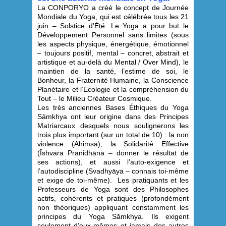
La CONPORYO a créé le concept de Journée
Mondiale du Yoga, qui est célébrée tous les 21
juin – Solstice d’Été. Le Yoga a pour but le
Développement Personnel sans limites (sous
les aspects physique, énergétique, émotionnel
– toujours positif, mental – concret, abstrait et
artistique et au-delà du Mental / Over Mind), le
maintien de la santé, l’estime de soi, le
Bonheur, la Fraternité Humaine, la Conscience
Planétaire et l’Ecologie et la compréhension du
Tout – le Milieu Créateur Cosmique.
Les très anciennes Bases Éthiques du Yoga
Sāmkhya ont leur origine dans des Principes
Matriarcaux desquels nous soulignerons les
trois plus important (sur un total de 10) : la non
violence (Ahimsā), la Solidarité Effective
(Īshvara Pranidhāna – donner le résultat de
ses actions), et aussi l’auto-exigence et
l’autodiscipline (Svadhyāya – connais toi-même
et exige de toi-même). Les pratiquants et les
Professeurs de Yoga sont des Philosophes
actifs, cohérents et pratiques (profondément
non théoriques) appliquant constamment les
principes du Yoga Sāmkhya. Ils exigent
seulement d’eux-mêmes et jamais des autres