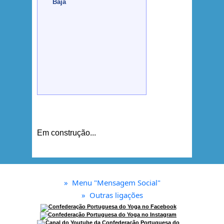
Bājā
Em construção...
»
Menu "Mensagem Social"
»
Outras ligações