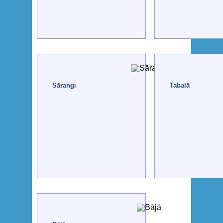
Sārangi
Tabalā