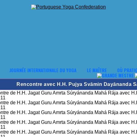
JOURNÉE INTERNATIONALE DU YOGA
LE MAÎTRE
OÙ PRATI
Rencontre avec H.H. Pujya Svāmin Dayānanda Sa