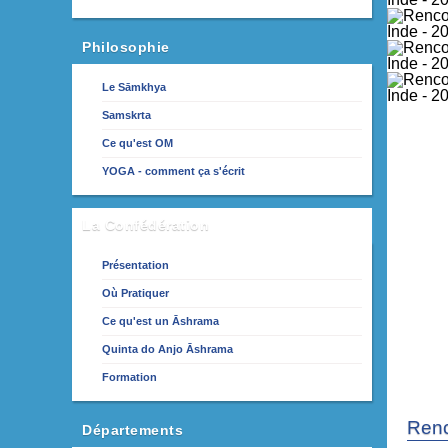
Philosophie
Le Sāmkhya
Samskrta
Ce qu'est OM
YOGA - comment ça s'écrit
La Confédération
Présentation
Où Pratiquer
Ce qu'est un Āshrama
Quinta do Anjo Āshrama
Formation
Renc
Départements