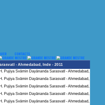
QUER
CONTACTS
rasvatī - Ahmedabad, Inde - 2011